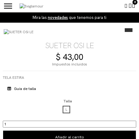
Tienda BeGlamour
Mira las
novedades
que tenemos para ti
SUETER OSI LE
$ 43,00
Impuestos incluidos
TELA ESTIRA
Guía de talla
Talla
L
Añadir al carrito