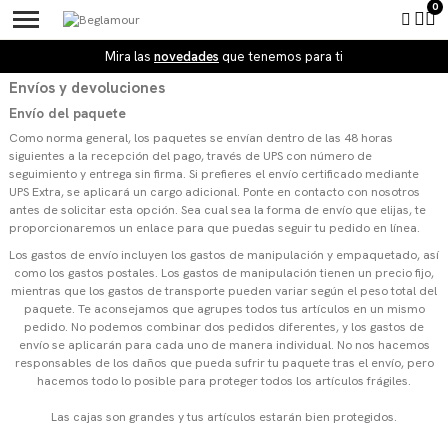
Tienda BeGlamour
Mira las
novedades
que tenemos para ti
Envíos y devoluciones
Envío del paquete
Como norma general, los paquetes se envían dentro de las 48 horas
siguientes a la recepción del pago, través de UPS con número de
seguimiento y entrega sin firma. Si prefieres el envío certificado mediante
UPS Extra, se aplicará un cargo adicional. Ponte en contacto con nosotros
antes de solicitar esta opción. Sea cual sea la forma de envío que elijas, te
proporcionaremos un enlace para que puedas seguir tu pedido en línea.
Los gastos de envío incluyen los gastos de manipulación y empaquetado, así
como los gastos postales. Los gastos de manipulación tienen un precio fijo,
mientras que los gastos de transporte pueden variar según el peso total del
paquete. Te aconsejamos que agrupes todos tus artículos en un mismo
pedido. No podemos combinar dos pedidos diferentes, y los gastos de
envío se aplicarán para cada uno de manera individual. No nos hacemos
responsables de los daños que pueda sufrir tu paquete tras el envío, pero
hacemos todo lo posible para proteger todos los artículos frágiles.
Las cajas son grandes y tus artículos estarán bien protegidos.